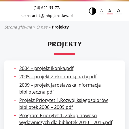
(16) 621-55-77,
A
A
A
sekretariat@mbp.jaroslaw.pl
Strona główna
»
O nas
»
Projekty
PROJEKTY
2004 – projekt Ikonka.pdf
2005 – projekt Z ekonomią na ty.pdf
2009 – projekt Jarosławska informacja
biblioteczna.pdf
Projekt Priorytet 1.Rozwój księgozbiorów
bibliotek 2006 – 2009.pdf
Program Priorytet 1. Zakup nowości
wydawniczych dla bibliotek 2010 – 2015.pdf